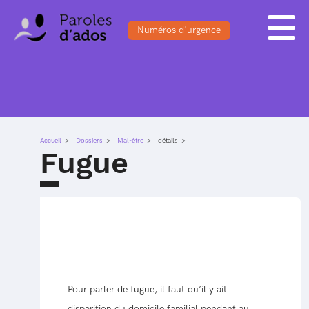
Numéros d'urgence
ACCUEIL
BLOG
S'INSCRIRE
FORUM
DOSSIERS
SE CONNECTER
QUESTIONS
Accueil
Dossiers
SONDAGES
Mal-être
détails
Fugue
Pour parler de fugue, il faut qu’il y ait
disparition du domicile familial pendant au