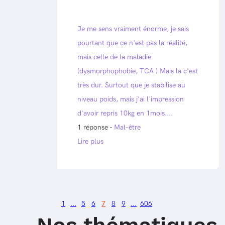
Je me sens vraiment énorme, je sais
pourtant que ce n'est pas la réalité,
mais celle de la maladie
(dysmorphophobie, TCA ) Mais la c'est
très dur. Surtout que je stabilise au
niveau poids, mais j'ai l'impression
d'avoir repris 10kg en 1mois....
1 réponse -
Mal-être
Lire plus
1
...
5
6
7
8
9
...
606