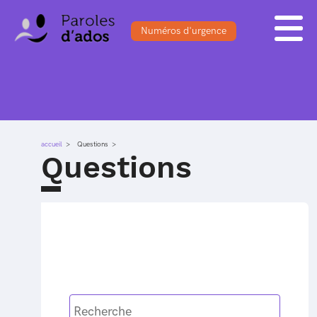
Numéros d'urgence
ACCUEIL
BLOG
S'INSCRIRE
FORUM
DOSSIERS
SE CONNECTER
QUESTIONS
accueil
Questions
SONDAGES
Questions