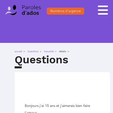
Numéros d'urgence
ACCUEIL
BLOG
S'INSCRIRE
FORUM
DOSSIERS
SE CONNECTER
QUESTIONS
accueil
Questions
SONDAGES
Sexualité
détails
Questions
Bonjours j'ai 15 ans et j'aimerais bien faire
l'amour.