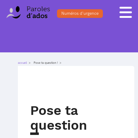
Numéros d'urgence
ACCUEIL
BLOG
S'INSCRIRE
FORUM
DOSSIERS
SE CONNECTER
QUESTIONS
accueil
Pose ta question !
SONDAGES
Pose ta
question