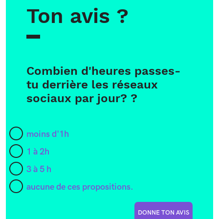
Ton avis ?
Combien d'heures passes-
tu derrière les réseaux
sociaux par jour? ?
moins d'1h
1 à 2h
3 à 5 h
aucune de ces propositions.
DONNE TON AVIS