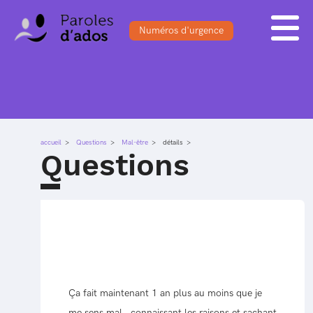
Numéros d'urgence
ACCUEIL
BLOG
S'INSCRIRE
FORUM
DOSSIERS
SE CONNECTER
QUESTIONS
accueil
Questions
SONDAGES
Mal-être
détails
Questions
Ça fait maintenant 1 an plus au moins que je
me sens mal , connaissant les raisons et sachant