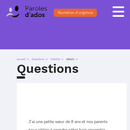
Numéros d'urgence
ACCUEIL
BLOG
S'INSCRIRE
FORUM
DOSSIERS
SE CONNECTER
QUESTIONS
accueil
Questions
SONDAGES
Famille
détails
Questions
J'ai une petite sœur de 8 ans et nos parents
nous oblige à prendre nôtre bain ensemble