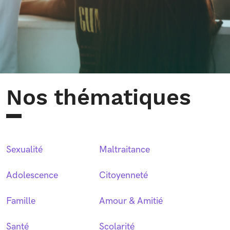
Nos thématiques
Sexualité
Maltraitance
Adolescence
Citoyenneté
Famille
Amour & Amitié
Santé
Scolarité