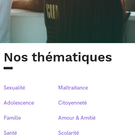
Nos thématiques
Sexualité
Maltraitance
Adolescence
Citoyenneté
Famille
Amour & Amitié
Santé
Scolarité